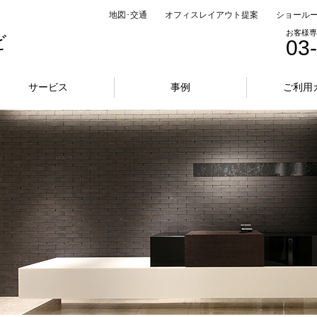
地図･交通
オフィスレイアウト提案
ショール
お客様専
ビ
03
サービス
事例
ご利用