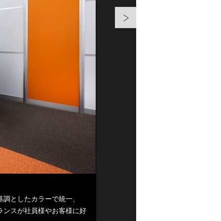
●エントランス（Before）
リニューアル前の受付は、グレーと
スペースに対して受付エリアが狭く、
ティ面で課題がありました。
基調としたカラーで統一、
ランスが社員様やお客様に好